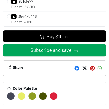
961x1477
M
File size: 241.1kB
3544x5448
L
File size: 3.1MB
Buy
$
10
USD
Subscribe and save
Share
Color Palette