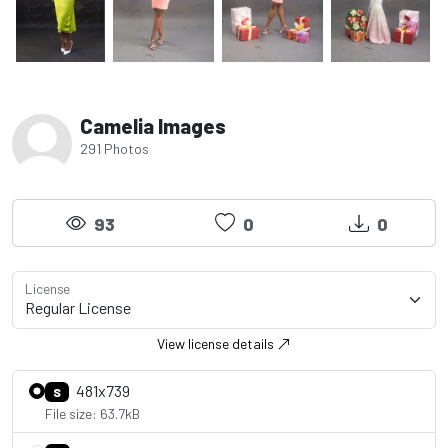
Camelia Images
291 Photos
93
0
0
License
View license details
481x739
S
File size: 63.7kB