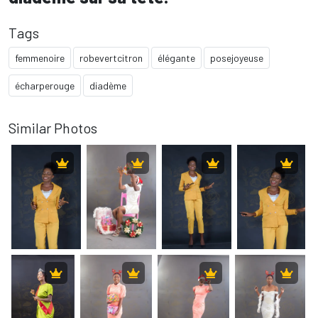
Tags
femmenoire
robevertcitron
élégante
posejoyeuse
écharperouge
diadème
Similar Photos