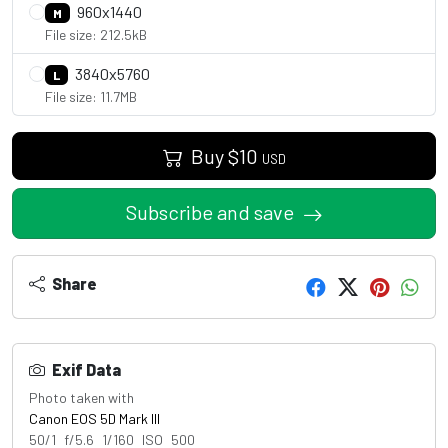
960x1440
M
File size: 212.5kB
3840x5760
L
File size: 11.7MB
Buy
$
10
USD
Subscribe and save
Share
Exif Data
Photo taken with
Canon EOS 5D Mark III
50/1 f/5.6 1/160 ISO 500