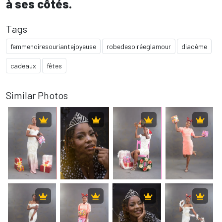
à ses côtés.
Tags
femmenoiresouriantejoyeuse
robedesoiréeglamour
diadème
cadeaux
fêtes
Similar Photos