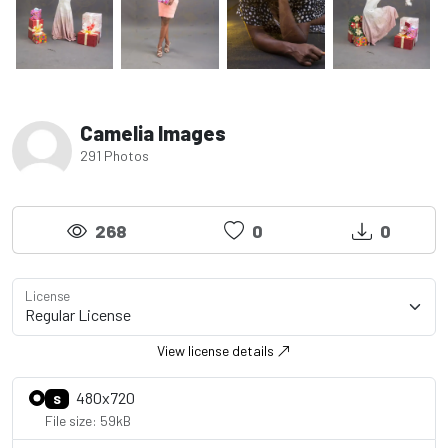
Camelia Images
291 Photos
268
0
0
License
View license details
480x720
S
File size: 59kB